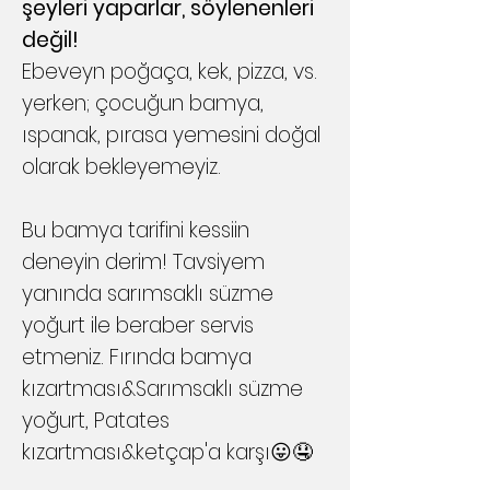
şeyleri yaparlar, söylenenleri
değil!
Ebeveyn poğaça, kek, pizza, vs.
yerken; çocuğun bamya,
ıspanak, pırasa yemesini doğal
olarak bekleyemeyiz.
Bu bamya tarifini kessiin
deneyin derim! Tavsiyem
yanında sarımsaklı süzme
yoğurt ile beraber servis
etmeniz. Fırında bamya
kızartması&Sarımsaklı süzme
yoğurt, Patates
kızartması&ketçap'a karşı😛🤤