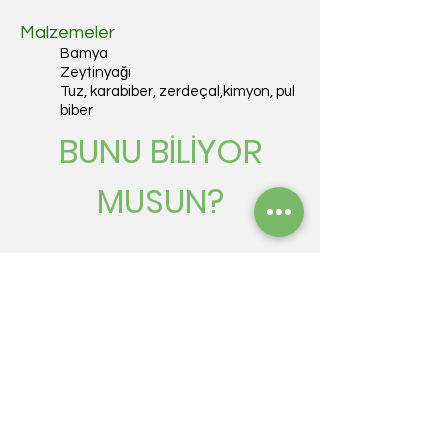
Malzemeler
Bamya
Zeytinyağı
Tuz, karabiber, zerdeçal,kimyon, pul
biber
BUNU BİLİYOR
MUSUN?
Eğer bu tarifi beğendiysen bizi
instagramda takip ederek en
güncel şekilde tariflerimize
ulaşabilirsin!
FOLLOW!