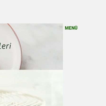
MENÜ
eri