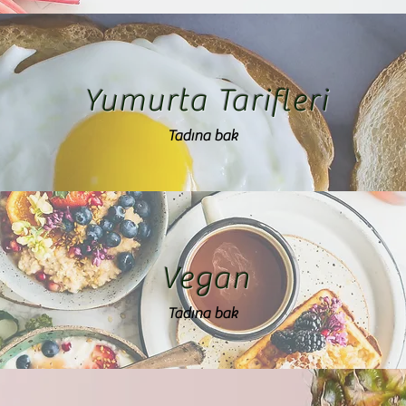
Yumurta Tarifleri
Tadına bak
Vegan
Tadına bak