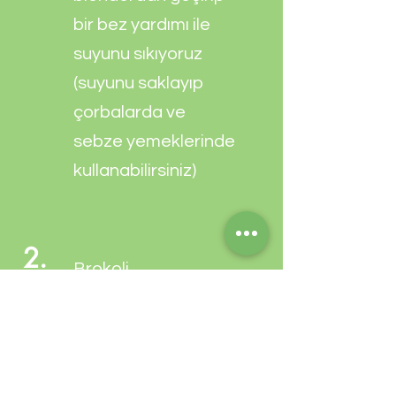
bir bez yardımı ile
suyunu sıkıyoruz
(suyunu saklayıp
çorbalarda ve
sebze yemeklerinde
kullanabilirsiniz)
2.
Brokoli,
dereotu/maydanoz,
rendelenmiş
kaşar,ceviz içi,
keten tohumu ve