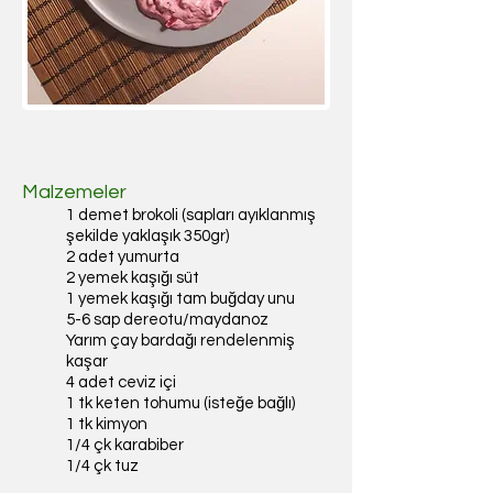
Malzemeler
1 demet brokoli (sapları ayıklanmış
şekilde yaklaşık 350gr)
2 adet yumurta
2 yemek kaşığı süt
1 yemek kaşığı tam buğday unu
5-6 sap dereotu/maydanoz
Yarım çay bardağı rendelenmiş
kaşar
4 adet ceviz içi
1 tk keten tohumu (isteğe bağlı)
1 tk kimyon
1/4 çk karabiber
1/4 çk tuz