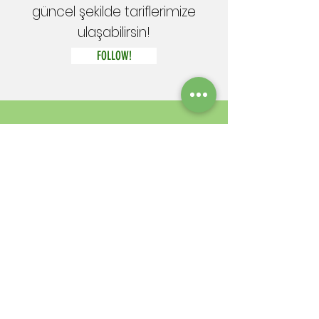
güncel şekilde tariflerimize
ulaşabilirsin!
FOLLOW!
1.
Bamyaları
temizliyoruz.
Yemeklik
doğradığımız soğanı,
zeytinyağında
pişiriyoruz.