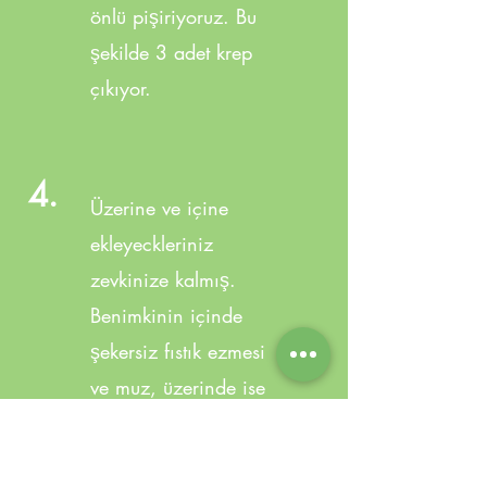
önlü pişiriyoruz. Bu
şekilde 3 adet krep
çıkıyor.
4.
Üzerine ve içine
ekleyeckleriniz
zevkinize kalmış.
Benimkinin içinde
şekersiz fıstık ezmesi
ve muz, üzerinde ise
donmuş ahududu,
yaban mersini, süt