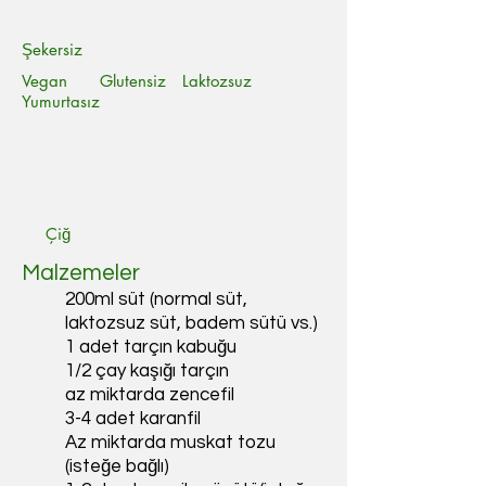
Şekersiz
Vegan Glutensiz Laktozsuz
Yumurtasız
Çiğ
Malzemeler
200ml süt (normal süt,
laktozsuz süt, badem sütü vs.)
1 adet tarçın kabuğu
1/2 çay kaşığı tarçın
az miktarda zencefil
3-4 adet karanfil
Az miktarda muskat tozu
(isteğe bağlı)