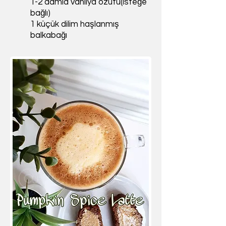
1-2 damla vanilya özütü(isteğe
bağlı)
1 küçük dilim haşlanmış
balkabağı