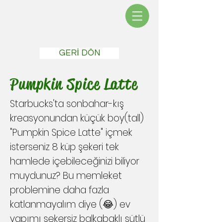
GERİ DÖN
Pumpkin Spice Latte
Starbucks'ta sonbahar-kış
kreasyonundan küçük boy(tall)
"Pumpkin Spice Latte" içmek
isterseniz 8 küp şekeri tek
hamlede içebileceğinizi biliyor
muydunuz? Bu memleket
problemine daha fazla
katlanmayalım diye (😂) ev
yapımı şekersiz balkabaklı sütlü