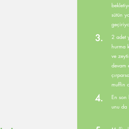
bekletiy
sütün ya
geçiriy
3.
2 adet 
hurma k
ve zeyt
devam e
çırpars
muffin 
4.
En son 
unu da 