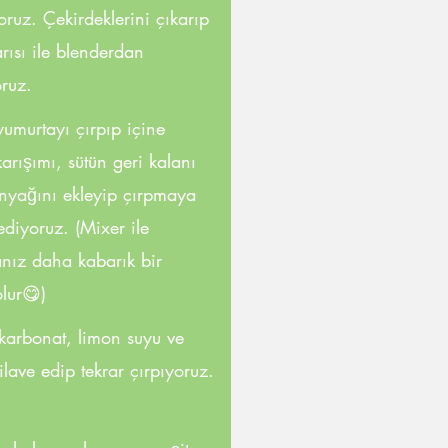
oruz. Çekirdeklerini çıkarıp
rısı ile blenderdan
oruz.
yumurtayı çırpıp içine
arışımı, sütün geri kalanı
inyağını ekleyip çırpmaya
diyoruz. (Mixer ile
anız daha kabarık bir
olur😋)
karbonat, limon suyu ve
ilave edip tekrar çırpıyoruz.