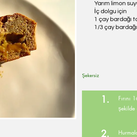
Yarım limon suy
İç dolgu için
1 çay bardağı t
1/3 çay bardağ
Şekersiz
1.
Fırını 
şekilde
2.
Hurmala