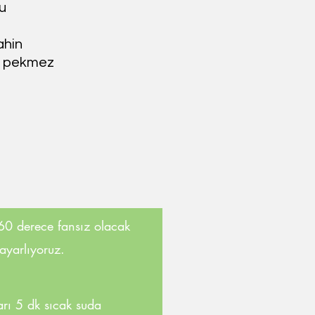
u
ahin
ı pekmez
160 derece fansız olacak
 ayarlıyoruz.
rı 5 dk sıcak suda