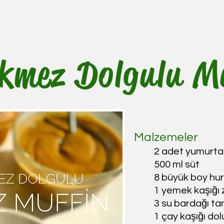
kmez Dolgulu M
Malzemeler
2 adet yumurta
500 ml süt
8 büyük boy hu
1 yemek kaşığı 
3 su bardağı t
1 çay kaşığı do