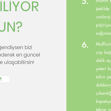
5.
İLİYOR
Muffin k
şekilde
ısıtılmı
UN?
pişiriyo
soğumas
6.
Muffini
ğendiysen bizi
çay kaş
ederek en güncel
delik aç
e ulaşabilirsin!
yeteri k
tahin pe
!
dolduru
çıkardığ
kapatıy
tekrar y