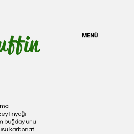
uffin
MENÜ
rma
zeytinyağı
am buğday unu
lusu karbonat