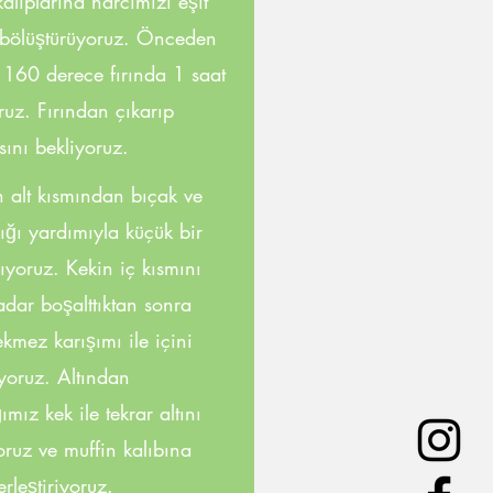
alıplarına harcımızı eşit
 bölüştürüyoruz. Önceden
ş 160 derece fırında 1 saat
ruz. Fırından çıkarıp
ını bekliyoruz.
n alt kısmından bıçak ve
ığı yardımıyla küçük bir
ıyoruz. Kekin iç kısmını
adar boşalttıktan sonra
kmez karışımı ile içini
yoruz. Altından
ımız kek ile tekrar altını
oruz ve muffin kalıbına
erleştiriyoruz.