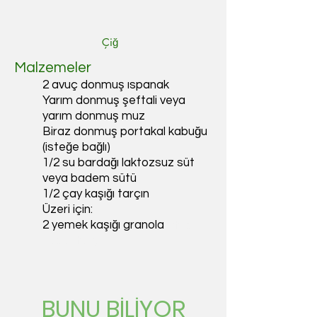
Çiğ
Malzemeler
2 avuç donmuş ıspanak
Yarım donmuş şeftali veya
yarım donmuş muz
Biraz donmuş portakal kabuğu
(isteğe bağlı)
1/2 su bardağı laktozsuz süt
veya badem sütü
1/2 çay kaşığı tarçın
Üzeri için:
istediğin
2 yemek kaşığı granola
kadar tarçın
BUNU BİLİYOR