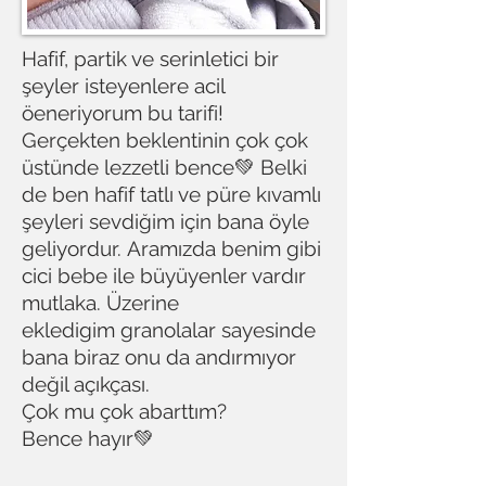
Hafif, partik ve serinletici bir
şeyler isteyenlere acil
öeneriyorum bu tarifi!
Gerçekten beklentinin çok çok
üstünde lezzetli bence💚 Belki
de ben hafif tatlı ve püre kıvamlı
şeyleri sevdiğim için bana öyle
geliyordur. Aramızda benim gibi
cici bebe ile büyüyenler vardır
mutlaka. Üzerine
ekledigim granolalar sayesinde
bana biraz onu da andırmıyor
değil açıkçası.
Çok mu çok abarttım?
Bence hayır💚