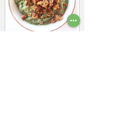
1.
Granola hariç tüm
malzemeleri aynı anda
blenderdan
geçiriyoruz.
2.
Üzerine granola ile